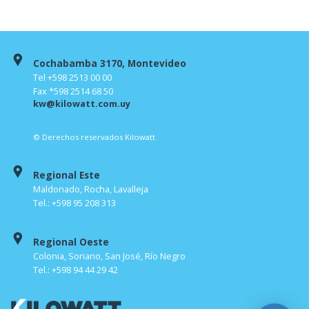
Cochabamba 3170, Montevideo
Tel +598 2513 00 00
Fax *598 2514 68 50
kw@kilowatt.com.uy
© Derechos reservados Kilowatt
Regional Este
Maldonado, Rocha, Lavalleja
Tel.: +598 95 208 313
Regional Oeste
Colonia, Soriano, San José, Río Negro
Tel.: +598 94 44 29 42