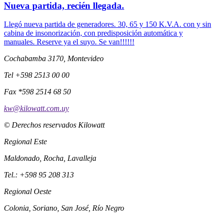
Nueva partida, recién llegada.
Llegó nueva partida de generadores. 30, 65 y 150 K.V.A. con y sin
cabina de insonorización, con predisposición automática y
manuales. Reserve ya el suyo. Se van!!!!!!
Cochabamba 3170, Montevideo
Tel +598 2513 00 00
Fax *598 2514 68 50
kw@kilowatt.com.uy
© Derechos reservados Kilowatt
Regional Este
Maldonado, Rocha, Lavalleja
Tel.: +598 95 208 313
Regional Oeste
Colonia, Soriano, San José, Río Negro