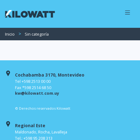
Inicio
Sin categoría
Cochabamba 3170, Montevideo
Tel +598 2513 00 00
Fax *598 2514 68 50
kw@kilowatt.com.uy
© Derechos reservados Kilowatt
Regional Este
Maldonado, Rocha, Lavalleja
Tel.: +598 95 208 313